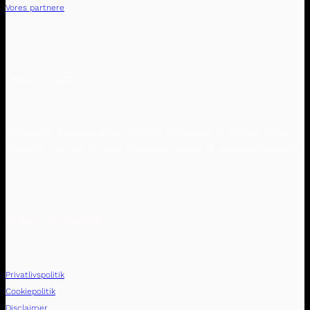
Vores partnere
HVAD VI GØR
Vi realiserer drømmen om en feriebolig i Sydeuropa. Vi udvælger, køber,
renoverer, møblerer og drifter enestående boliger på attraktive lokaliteter.
VORES POLITIKKER
Privatlivspolitik
Cookiepolitik
Disclaimer