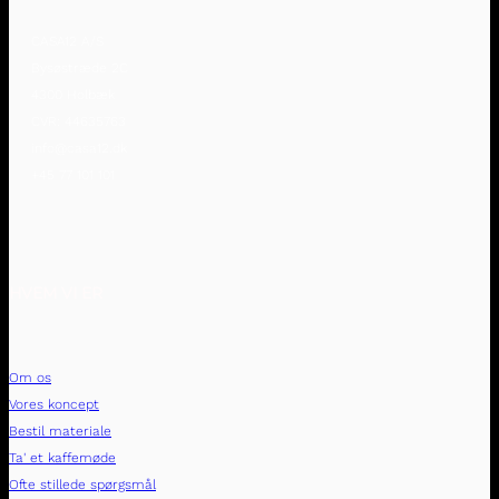
CASA12 A/S
Bysøstræde 2C
4300 Holbæk
CVR: 44635763
info@casa12.dk
+45 77 101 101
HVEM VI ER
Om os
Vores koncept
Bestil materiale
Ta' et kaffemøde
Ofte stillede spørgsmål