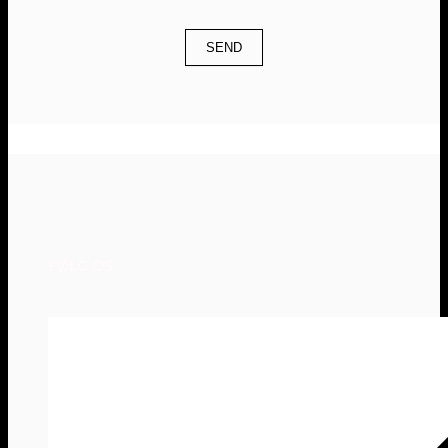
SEND
FØLG OS