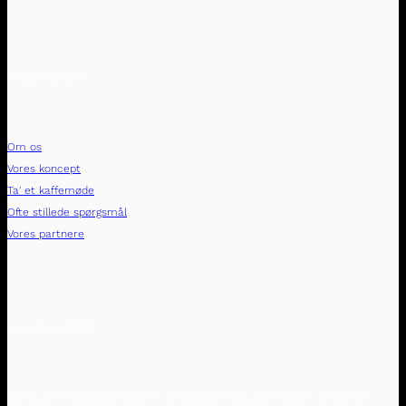
HVEM VI ER
Om os
Vores koncept
Ta' et kaffemøde
Ofte stillede spørgsmål
Vores partnere
HVAD VI GØR
Vi realiserer drømmen om en feriebolig. Vi udvælger, køber, renoverer,