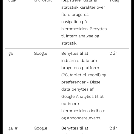
statistisk karakter over
flere brugeres
navigation på
hjemmesiden. Benyttes
til intern analyse og
statistik.
_ga
Google
Benyttes til at
2 år
indsamle data om
brugerens platform
(PC, tablet el. mobil) og
præferencer - Disse
data benyttes af
Google Analytics til at
optimere
hjemmesidens indhold
og annoncerelevans.
_ga_#
Google
Benyttes til at
2 år