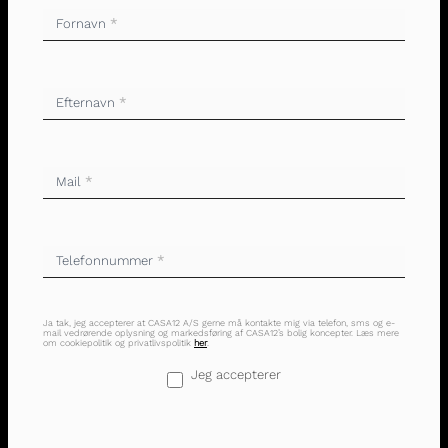
Fornavn
*
Efternavn
*
Mail
*
Telefonnummer
*
Ja tak, jeg accepterer at CASA12 A/S gerne må kontakte mig via telefon, sms og e-
mail vedrørende oplysning og markedsføring af CASA12’s bolig koncepter. Læs mere
om cookiepolitik og privatlivspolitik
her
.
Jeg accepterer