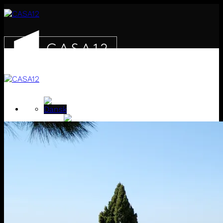
Fortsæt
til
indhold