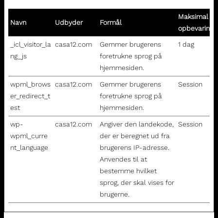
Maksimal
Navn
Udbyder
Formål
opbevarings
_icl_visitor_la
casa12.com
Gemmer brugerens
1 dag
ng_js
foretrukne sprog på
hjemmesiden.
wpml_brows
casa12.com
Gemmer brugerens
Session
er_redirect_t
foretrukne sprog på
est
hjemmesiden.
wp-
casa12.com
Angiver den landekode,
Session
wpml_curre
der er beregnet ud fra
nt_language
brugerens IP-adresse.
Anvendes til at
bestemme hvilket
sprog, der skal vises for
brugerne.