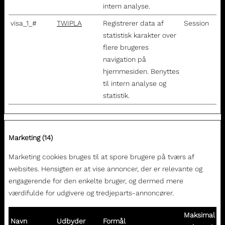
intern analyse.
visa_1_#
TWIPLA
Registrerer data af
Session
statistisk karakter over
flere brugeres
navigation på
hjemmesiden. Benyttes
til intern analyse og
statistik.
Marketing (14)
Marketing cookies bruges til at spore brugere på tværs af
websites. Hensigten er at vise annoncer, der er relevante og
engagerende for den enkelte bruger, og dermed mere
værdifulde for udgivere og tredjeparts-annoncører.
Maksimal
Navn
Udbyder
Formål