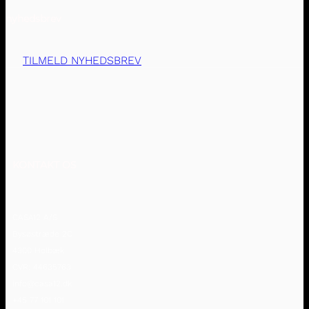
nyhedsbrev
TILMELD NYHEDSBREV
KONTAKT OS
CASA12 A/S
Bysøstræde 2C
4300 Holbæk
CVR: 44635763
info@casa12.dk
+45 77 101 101