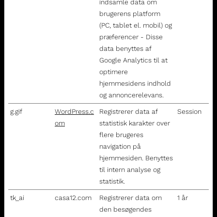
indsamle data om
brugerens platform
(PC, tablet el. mobil) og
præferencer - Disse
data benyttes af
Google Analytics til at
optimere
hjemmesidens indhold
og annoncerelevans.
g.gif
WordPress.c
Registrerer data af
Session
om
statistisk karakter over
flere brugeres
navigation på
hjemmesiden. Benyttes
til intern analyse og
statistik.
tk_ai
casa12.com
Registrerer data om
1 år
den besøgendes