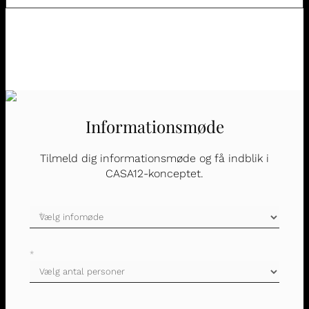
Informationsmøde
Tilmeld dig informationsmøde og få indblik i
Infomøder
CASA12-konceptet.
Landing
og
popup
*
*