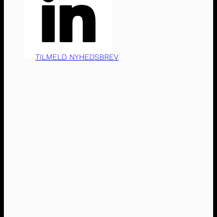
TILMELD NYHEDSBREV
KONTAKT OS
CASA12 A/S
Bysøstræde 2C
4300 Holbæk
Danmark
CVR: 44635763
info@casa12.com
+45 77 101 101