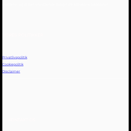
møblerer og drifter enestående boliger på attraktive lokaliteter.
VORES POLITIKKER
Privatlivspolitik
Cookiepolitik
Disclaimer
KONTAKT OS