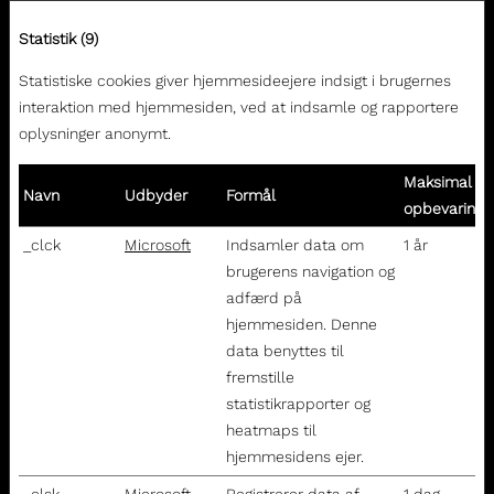
Statistik (9)
Statistiske cookies giver hjemmesideejere indsigt i brugernes
interaktion med hjemmesiden, ved at indsamle og rapportere
oplysninger anonymt.
Maksimal
Navn
Udbyder
Formål
opbevarings
_clck
Microsoft
Indsamler data om
1 år
brugerens navigation og
adfærd på
hjemmesiden. Denne
data benyttes til
fremstille
statistikrapporter og
heatmaps til
hjemmesidens ejer.
_clsk
Microsoft
Registrerer data af
1 dag