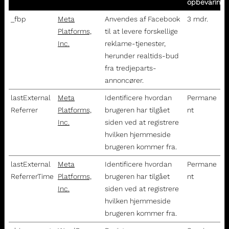
opbevarings
_fbp
Meta
Anvendes af Facebook
3 mdr.
Platforms,
til at levere forskellige
Inc.
reklame-tjenester,
herunder realtids-bud
fra tredjeparts-
annoncører.
lastExternal
Meta
Identificere hvordan
Permane
Referrer
Platforms,
brugeren har tilgået
nt
Inc.
siden ved at registrere
hvilken hjemmeside
brugeren kommer fra.
lastExternal
Meta
Identificere hvordan
Permane
ReferrerTime
Platforms,
brugeren har tilgået
nt
Inc.
siden ved at registrere
hvilken hjemmeside
brugeren kommer fra.